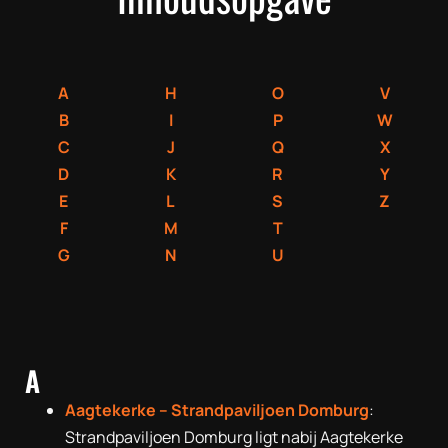
A
H
O
V
B
I
P
W
C
J
Q
X
D
K
R
Y
E
L
S
Z
F
M
T
G
N
U
A
Aagtekerke – Strandpaviljoen Domburg
:
Strandpaviljoen Domburg ligt nabij Aagtekerke