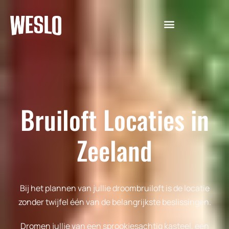
Bruiloft Locaties in
Zeeland
Bij het plannen van jullie droombruiloft is de locatie
zonder twijfel één van de belangrijkste beslissingen.
Dromen jullie van een sprookjesachtig kasteel, een