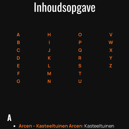
Inhoudsopgave
A
H
O
V
B
I
P
W
C
J
Q
X
D
K
R
Y
E
L
S
Z
F
M
T
G
N
U
A
Arcen – Kasteeltuinen Arcen:
Kasteeltuinen