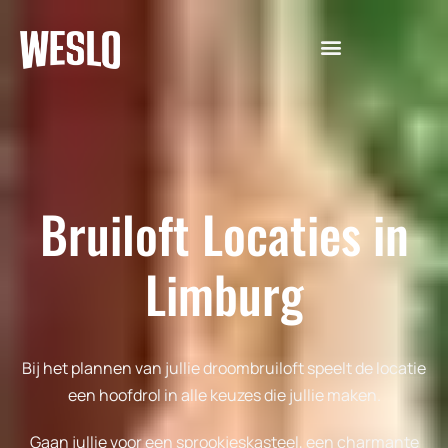
Bruiloft Locaties in
Limburg
Bij het plannen van jullie droombruiloft speelt de locatie
een hoofdrol in alle keuzes die jullie maken.
Gaan jullie voor een sprookjeskasteel, een charmante